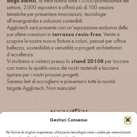
degli edifici
, la fiera riunirà oltre 75.000 professionisti del
settore, 2.000 espositori e offrirà più di 100 sessioni
tematiche per presentare innovazioni, tecnologie
all’avanguardia e soluzioni sostenibili.
Agglotech sarà presente con un’esposizione esclusiva delle
sue ultime creazioni in
terrazzo resin-free
. Venite a
scoprire le nostre nuove finiture e colori, pensati per offrire
bellezza, sostenibilità e versatilità a progetti architettonici
d’eccellenza.
Vi invitiamo a visitarci presso lo
stand 2D108
per toccare
con mano la qualità unica dei nostri materiali e lasciarvi
ispirare per i vostri prossimi progetti.
Saremo lieti di accogliervi e presentarvi tutte le novità
targate Agglotech. Non mancate!
Gestisci Consenso
AGGLOTECH SPA SB
Per fornire le migliori esperienze, utilizziamo tecnologie come i cookie per memorizzare
VIA MONTE SANTA VIOLA 16, I-37142 - VERONA