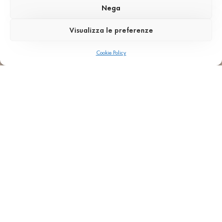
come Aēsop, che fa della ricerca e della
Nega
raffinatezza dei materiali un tratto distintivo.
Visualizza le preferenze
Interiors
Pavimenti
Lavorazioni a massello
Cookie Policy
SB 130 Aggloceppo
TORNA AI PROGETTI
AGGLOTECH SPA SB
VIA MONTE SANTA VIOLA 16, I-37142 - VERONA
+ 39 045 551777
INFO@AGGLOTECH.COM
PEC: AGGLOTECH@DADAPEC.COM
C.F. e P.IVA 012​693​702​33
Cap. Soc. € 2.000.000,00 i.v.
REA: VR 170897
HOME
CAMPIONI