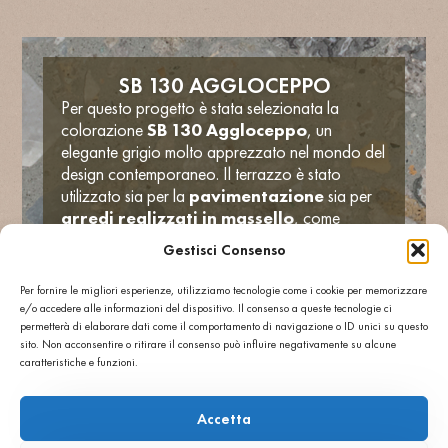
SB 130 AGGLOCEPPO
Per questo progetto è stata selezionata la
colorazione
SB 130 Aggloceppo
, un
elegante grigio molto apprezzato nel mondo del
design contemporaneo. Il terrazzo è stato
utilizzato sia per la
pavimentazione
sia per
arredi realizzati in massello
, come
reception, scaffali, pareti e colonne.
Gestisci Consenso
I blocchi di terrazzo, inviati dall’Italia, sono stati
lavorati e modellati in loco da
Winnie Stone
,
Per fornire le migliori esperienze, utilizziamo tecnologie come i cookie per memorizzare
secondo le esigenze dei designer, a conferma
e/o accedere alle informazioni del dispositivo. Il consenso a queste tecnologie ci
della
versatilità del materiale
permetterà di elaborare dati come il comportamento di navigazione o ID unici su questo
sito. Non acconsentire o ritirare il consenso può influire negativamente su alcune
Agglotech
, che permette di creare elementi
caratteristiche e funzioni.
personalizzati in forme e spessori su misura.
L’unione tra
eleganza estetica, resistenza
e libertà progettuale
fa del terrazzo SB
Accetta
130 Aggloceppo la scelta perfetta per un brand