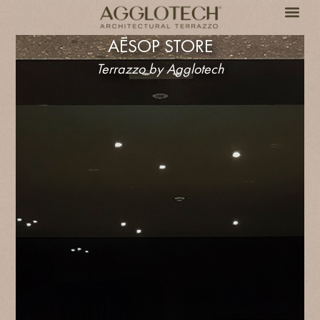
AĒSOP STORE
Terrazzo by Agglotech