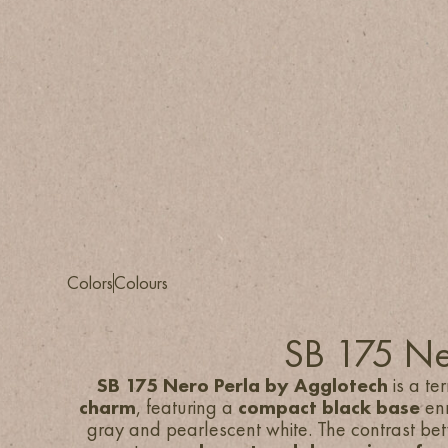
Colors
Colours
SB 175 Ne
SB 175 Nero Perla by Agglotech
is a te
charm
, featuring a
compact black base
enr
gray and pearlescent white. The contrast bet