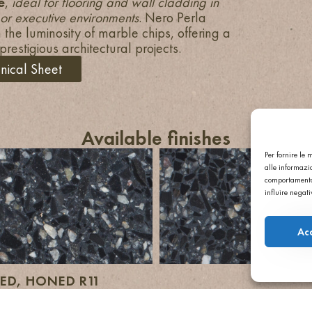
e
,
ideal for flooring and wall cladding in
 or executive environments
. Nero Perla
 the luminosity of marble chips, offering a
prestigious architectural projects.
ical Sheet
Available finishes
Per fornire le
alle informazio
comportamento 
influire negat
Ac
TED, HONED R11