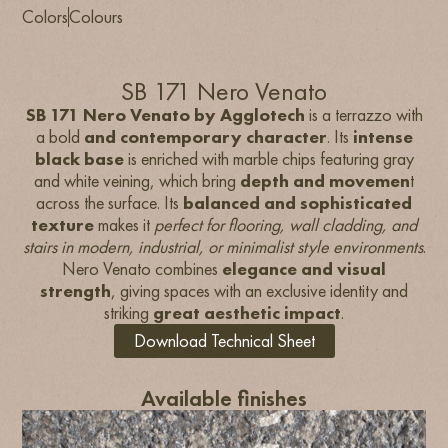
Colors
Colours
SB 171 Nero Venato
SB 171 Nero Venato by Agglotech
is a terrazzo with
a bold
and contemporary character
. Its
intense
black base
is enriched with marble chips featuring gray
and white veining, which bring
depth and movemen
t
across the surface. Its
balanced and sophisticated
texture
makes it
perfect for flooring, wall cladding, and
stairs in modern, industrial, or minimalist style environments
.
Nero Venato combines
elegance and visual
strength
, giving spaces with an exclusive identity and
striking
great aesthetic impact
.
Download Technical Sheet
Available finishes