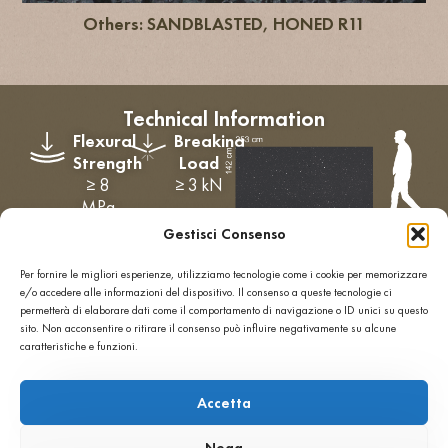
Others: SANDBLASTED, HONED R11
Technical Information
Flexural
Breaking
Strength
Load
≥ 8
≥ 3 kN
MPa
Water
Slip
Gestisci Consenso
Absorption
Resistance
≤ 4
Standard
Per fornire le migliori esperienze, utilizziamo tecnologie come i cookie per memorizzare
M%
Polishing
e/o accedere alle informazioni del dispositivo. Il consenso a queste tecnologie ci
permetterà di elaborare dati come il comportamento di navigazione o ID unici su questo
R9-
sito. Non acconsentire o ritirare il consenso può influire negativamente su alcune
R10-
caratteristiche e funzioni.
R11-
R12
Accetta
Abrasion
Frost
Resistance
Resistance
Nega