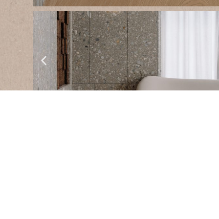
Shanghai
For the upscale
Lunar Restaurant
in
Sh
Agglotech
supplied
Venetian terrazzo
for
of walls and vertical surfaces, helping to cre
that combines balance, materiality and natu
In partnership with
Ideal Source
, the project i
understated and contemporary aesthetic, wh