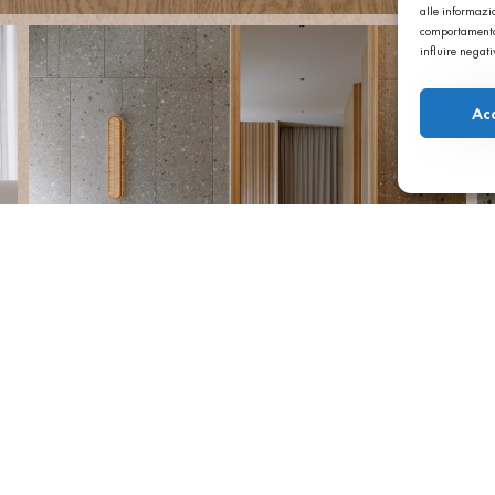
alle informazio
comportamento 
influire negat
Ac
, China
anghai
,
 the cladding
ate a space
ral light.
nterprets an
ere natural