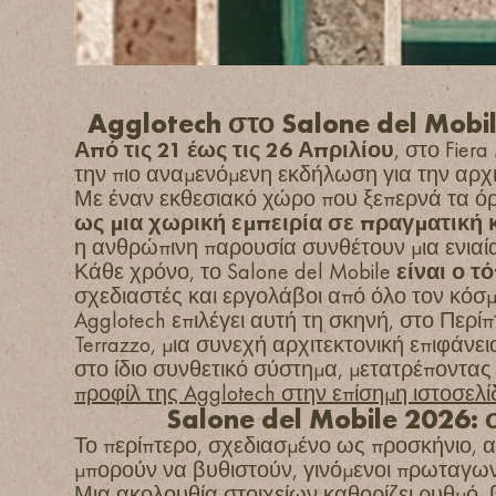
Agglotech στο Salone del Mobil
Από τις 21 έως τις 26 Απριλίου
, στο Fier
την πιο αναμενόμενη εκδήλωση για την αρχι
Με έναν εκθεσιακό χώρο που ξεπερνά τα ό
ως μια χωρική εμπειρία σε πραγματική 
η ανθρώπινη παρουσία συνθέτουν μια ενιαί
Κάθε χρόνο, το Salone del Mobile
είναι ο 
σχεδιαστές και εργολάβοι από όλο τον κόσμ
Agglotech επιλέγει αυτή τη σκηνή, στο Περί
Terrazzo, μια συνεχή αρχιτεκτονική επιφάνε
στο ίδιο συνθετικό σύστημα, μετατρέποντα
προφίλ της Agglotech στην επίσημη ιστοσελί
Salone del Mobile 2026: 
Το περίπτερο, σχεδιασμένο ως προσκήνιο, α
μπορούν να βυθιστούν, γινόμενοι πρωταγων
Μια ακολουθία στοιχείων καθορίζει ρυθμό, 