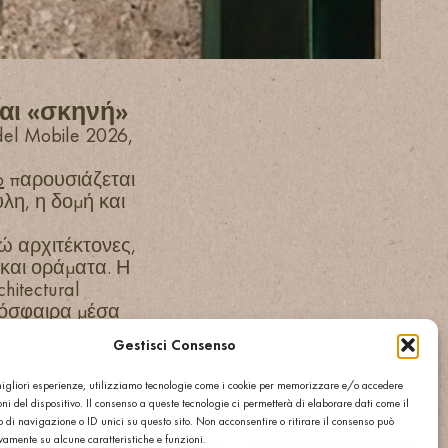
ται «σκηνή»
del Mobile 2026,
o
παρουσιάζεται
λη, η δομή και
δώ αρχιτέκτονες,
 και οράματα. Η
hitectural
τμόσφαιρα μέσα
νακαλύψτε το
Gestisci Consenso
μορφή
 migliori esperienze, utilizziamo tecnologie come i cookie per memorizzare e/o accedere
 επισκέπτες
ni del dispositivo. Il consenso a queste tecnologie ci permetterà di elaborare dati come il
di navigazione o ID unici su questo sito. Non acconsentire o ritirare il consenso può
ivamente su alcune caratteristiche e funzioni.
α περιβάλλον