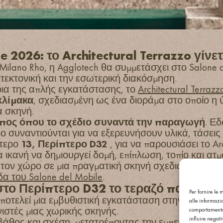
e 2026: το Architectural Terrazzo γίνε
a Milano Rho, η Agglotech θα συμμετάσχει στο Salone 
τεκτονική και την εσωτερική διακόσμηση.
ρια της απλής εγκατάστασης, το
Architectural Terrazz
κλίμακα
, σχεδιασμένη ως ένα διοράμα στο οποίο η ύ
α σκηνή.
τόπος όπου το σχέδιο συναντά την παραγωγή
. Ε
ο συναντιούνται για να εξερευνήσουν υλικά, τάσεις
πτερο
13, Περίπτερο D32
, για να παρουσιάσει το Arc
ια ικανή να δημιουργεί δομή, επίπλωση, τοπίο και α
ς τον χώρο σε μια πραγματική σκηνή σχεδιασμού. Α
δα του Salone del Mobile
.
στο Περίπτερο D32 το τεραζό παίρνει 
Per fornire le
ποτελεί μια εμβυθιστική εγκατάσταση στην οποία οι
alle informazio
ιστές μιας χωρικής σκηνής.
comportamento 
influire negat
βάθος και σχέση, μετατρέποντας την εμπειρία σε έν