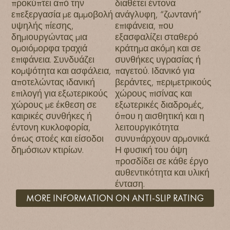
προκύπτει από την
διαθέτει έντονα
επεξεργασία με αμμοβολή
ανάγλυφη, “ζωντανή”
υψηλής πίεσης,
επιφάνεια, που
δημιουργώντας μια
εξασφαλίζει σταθερό
ομοιόμορφα τραχιά
κράτημα ακόμη και σε
επιφάνεια. Συνδυάζει
συνθήκες υγρασίας ή
κομψότητα και ασφάλεια,
παγετού. Ιδανικό για
αποτελώντας ιδανική
βεράντες, περιμετρικούς
επιλογή για εξωτερικούς
χώρους πισίνας και
χώρους με έκθεση σε
εξωτερικές διαδρομές,
καιρικές συνθήκες ή
όπου η αισθητική και η
έντονη κυκλοφορία,
λειτουργικότητα
όπως στοές και είσοδοι
συνυπάρχουν αρμονικά.
δημόσιων κτιρίων.
Η φυσική του όψη
προσδίδει σε κάθε έργο
αυθεντικότητα και υλική
ένταση.
MORE INFORMATION ON ANTI-SLIP RATING