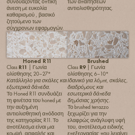
συνδυάζοντας οπτική
των απαιτήσεων
άνεση με ευκολία
αντιολισθηρότητας.
καθαρισμού , βασικό
ζητούμενο των
σύγχρονων εφαρμογών.
Honed R11
Brushed
Class
R11
| Γωνία
Class
R9
| Γωνία
ολίσθησης 20–27°
ολίσθησης 6–10°
Κατάλληλο για σκάλες και
Ιδανικό για λόμπι, σκάλες,
εξωτερικά δάπεδα.
διαδρόμους και
Το Honed R11 συνδυάζει
εσωτερικά δάπεδα
τη φινέτσα του honed με
δημόσιας χρήσης.
την αυξημένη
Το brushed terrazzo
αντιολισθητική απόδοση
ξεχωρίζει για την
της κατηγορίας R11. Το
ελαφρώς ανάγλυφη υφή
αποτέλεσμα είναι μια
του, αποτέλεσμα ειδικής
κομψή, ασφαλής και
επεξεργασίας που λειαίνει