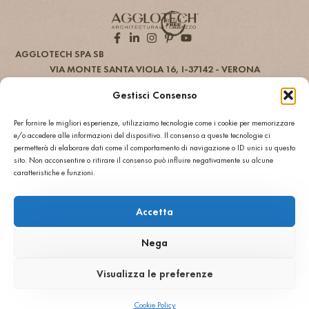
AGGLOTECH SPA SB
VIA MONTE SANTA VIOLA 16, I-37142 - VERONA
+ 39 045 551777
INFO@AGGLOTECH.COM
Gestisci Consenso
PEC: AGGLOTECH@DADAPEC.COM
Φορολογικός αριθμός και ΑΦΜ 01269370233
Per fornire le migliori esperienze, utilizziamo tecnologie come i cookie per memorizzare
Κεφάλαιο € 2.000.000,00 πλήρως καταβεβλημένο
e/o accedere alle informazioni del dispositivo. Il consenso a queste tecnologie ci
REA: VR 170897
permetterà di elaborare dati come il comportamento di navigazione o ID unici su questo
ΑΡΧΙΚΗ
ΑΡΧΙΚΗ
sito. Non acconsentire o ritirare il consenso può influire negativamente su alcune
caratteristiche e funzioni.
ΕΤΑΙΡΕΙΑ
ΕΤΑΙΡΕΙΑ
ΧΡΩΜΑΤΑ
ΧΡΩΜΑΤΑ
ΕΦΑΡΜΟΓΕΣ
ΕΦΑΡΜΟΓΕΣ
Accetta
PROJECTS
PROJECTS
COPYRIGHT © 2026 AGGLOTECH SPA SB ΟΛΑ ΤΑ ΔΙΚΑΙΩΜΑΤΑ
Nega
ΔΙΑΤΗΡΟΥΝΤΑΙ
®
ΓΕΝΙΚΟΙ ΟΡΟΙ ΠΩΛΗΣΗΣ
POWERED BY SGARAVATO
Visualizza le preferenze
ΔΗΛΩΣΗ ΠΡΟΣΒΑΣΙΜΟΤΗΤΑΣ
ΑΠΟΠΟΙΗΣΗ
ΕΝΔΕΙΚΤΙΚΑ ΣΤΟΙΧΕΙΑ
ΠΡΟΤΙΜΗΣΕΙΣ ΑΠΟΧΩΡΗΣΗΣ
PRIVACY POLICY UE
PRIVACY POLICY US
Cookie Policy