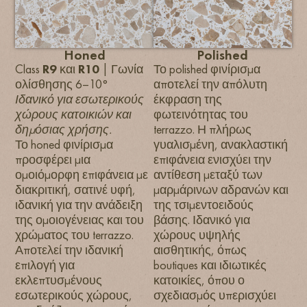
Honed
Polished
Class
R9
και
R10
| Γωνία
Το polished φινίρισμα
ολίσθησης 6–10°
αποτελεί την απόλυτη
Ιδανικό για εσωτερικούς
έκφραση της
χώρους κατοικιών και
φωτεινότητας του
δημόσιας χρήσης.
terrazzo. Η πλήρως
Το honed φινίρισμα
γυαλισμένη, ανακλαστική
προσφέρει μια
επιφάνεια ενισχύει την
ομοιόμορφη επιφάνεια με
αντίθεση μεταξύ των
διακριτική, σατινέ υφή,
μαρμάρινων αδρανών και
ιδανική για την ανάδειξη
της τσιμεντοειδούς
της ομοιογένειας και του
βάσης. Ιδανικό για
χρώματος του terrazzo.
χώρους υψηλής
Αποτελεί την ιδανική
αισθητικής, όπως
επιλογή για
boutiques και ιδιωτικές
εκλεπτυσμένους
κατοικίες, όπου ο
εσωτερικούς χώρους,
σχεδιασμός υπερισχύει