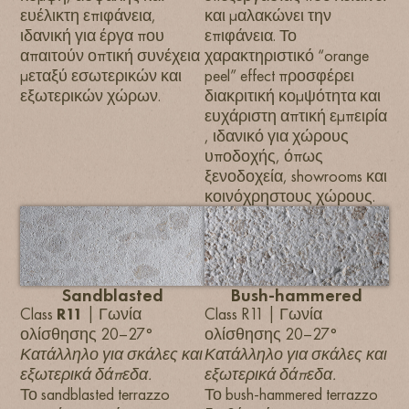
ευέλικτη επιφάνεια,
και μαλακώνει την
ιδανική για έργα που
επιφάνεια. Το
απαιτούν οπτική συνέχεια
χαρακτηριστικό “orange
μεταξύ εσωτερικών και
peel” effect προσφέρει
εξωτερικών χώρων.
διακριτική κομψότητα και
ευχάριστη απτική εμπειρία
, ιδανικό για χώρους
υποδοχής, όπως
ξενοδοχεία, showrooms και
κοινόχρηστους χώρους.
Sandblasted
Bush-hammered
Class
R11
| Γωνία
Class R11 | Γωνία
ολίσθησης 20–27°
ολίσθησης 20–27°
Κατάλληλο για σκάλες και
Κατάλληλο για σκάλες και
εξωτερικά δάπεδα.
εξωτερικά δάπεδα.
Το sandblasted terrazzo
Το bush-hammered terrazzo