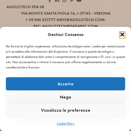
AGGLOTECH SPA SB
VIA MONTE SANTA VIOLA 16, I-37142 - VERONA
+ 39 045 551777
INFO@AGGLOTECH.COM
PEC: AGGLOTECH@DADAPEC.COM
Φορολογικός αριθμός και ΑΦΜ 01269370233
Gestisci Consenso
Κεφάλαιο € 2.000.000,00 πλήρως καταβεβλημένο
REA: VR 170897
Per fornire le migliori esperienze, utilizziamo tecnologie come i cookie per memorizzare
e/o accedere alle informazioni del dispositivo. Il consenso a queste tecnologie ci
ΑΡΧΙΚΗ
ΑΡΧΙΚΗ
permetterà di elaborare dati come il comportamento di navigazione o ID unici su questo
ΕΤΑΙΡΕΙΑ
ΕΤΑΙΡΕΙΑ
sito. Non acconsentire o ritirare il consenso può influire negativamente su alcune
ΧΡΩΜΑΤΑ
ΧΡΩΜΑΤΑ
caratteristiche e funzioni.
ΕΦΑΡΜΟΓΕΣ
ΕΦΑΡΜΟΓΕΣ
PROJECTS
PROJECTS
Accetta
COPYRIGHT © 2026 AGGLOTECH SPA SB ΟΛΑ ΤΑ ΔΙΚΑΙΩΜΑΤΑ
ΔΙΑΤΗΡΟΥΝΤΑΙ
Nega
®
ΓΕΝΙΚΟΙ ΟΡΟΙ ΠΩΛΗΣΗΣ
POWERED BY SGARAVATO
ΔΗΛΩΣΗ ΠΡΟΣΒΑΣΙΜΟΤΗΤΑΣ
ΑΠΟΠΟΙΗΣΗ
ΕΝΔΕΙΚΤΙΚΑ ΣΤΟΙΧΕΙΑ
Visualizza le preferenze
ΠΡΟΤΙΜΗΣΕΙΣ ΑΠΟΧΩΡΗΣΗΣ
PRIVACY POLICY UE
PRIVACY POLICY US
PRIVACY POLICY UK
COOKIE POLICY UE
COOKIE POLICY UK
Cookie Policy