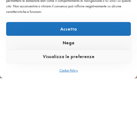
permetterà di elaborare dati come il comportamento di navigazione o ID unici su questo
sito. Non acconsentire o ritirare il consenso può influire negativamente su alcune
caratteristiche e funzioni.
Accetta
Nega
Visualizza le preferenze
Cookie Policy
Autorizzo il trattamento dei dati inseriti per le
finalità di cui al messaggio ai sensi del GDPR