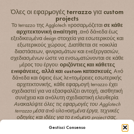
Όλες οι εφαρμογές terrazzo για custom
projects
Το terrazzo της Agglotech προσαρμόζεται
σε κάθε
αρχιτεκτονική απαίτηση
,από δάπεδα έως
εξειδικευμένα design στοιχεία για εσωτερικούς και
εξωτερικούς χώρους. Διατίθεται σε ποικιλία
διαστάσεων, φινιρισμάτων και επεξεργασιών,
σχεδιασμένων ώστε να ενσωματώνονται σε κάθε
μέρος του έργου:
οριζόντιες και κάθετες
επιφάνειες, αλλά και custom κατασκευές
. Από
δάπεδα και όψεις έως λεπτομέρειες εσωτερικής
αρχιτεκτονικής, κάθε εφαρμογή terrazzo έχει
σχεδιαστεί για να εξασφαλίζει αντοχή, αισθητική
συνέχεια και απόλυτη σχεδιαστική ελευθερία.
Ανακαλύψτε όλες τις εφαρμογές του Agglotech
terrazzo μέσα από υλοποιημένα έργα, τεχνικές
οδηγίες και ιδέες για το επόμενο project σας.
Gestisci Consenso