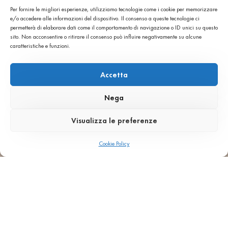
Per fornire le migliori esperienze, utilizziamo tecnologie come i cookie per memorizzare
ΔΑΠΕΔΟ
ΚΛΙΜΑΚΟΣΤΑΣΙΟ
RETAIL
ΕΠΕΝΔΥΣΗ
ΑΕΡΙΖΟΜΕΝΕΣ
ΕΠΕΞΕΡΓΑΣΙΑ
ΑΝΤΙΚΕΙ
ΟΓΚ
e/o accedere alle informazioni del dispositivo. Il consenso a queste tecnologie ci
ΤΟΙΧΩΝ
ΟΨΕΙΣ
ΣΥΜΠΑΓΟΥΣ
ΚΑΙ
permetterà di elaborare dati come il comportamento di navigazione o ID unici su questo
sito. Non acconsentire o ritirare il consenso può influire negativamente su alcune
ΟΓΚΟΥ
ΠΛΑ
caratteristiche e funzioni.
Accetta
Nega
Visualizza le preferenze
Cookie Policy
AGGLOTECH SPA SB
VIA MONTE SANTA VIOLA 16, I-37142 - VERONA
+ 39 045 551777
INFO@AGGLOTECH.COM
PEC: AGGLOTECH@DADAPEC.COM
Φορολογικός αριθμός και ΑΦΜ 01269370233
Κεφάλαιο € 2.000.000,00 πλήρως καταβεβλημένο
REA: VR 170897