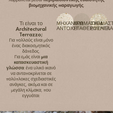
βιομηχανικής παραγωγής
.
Τι είναι το
ΜΗΧΑΝΙΚΗ
ΧΡΩΜΑΤΙΚΉ
ΣΧΕΔΙΑΣ
ΑΝΤΟΧΗ
ΣΤΑΘΕΡΟΤΗΤΑ
ΕΥΕΛΙΞΙ
Architectural
Terrazzo;
Για πολλούς είναι μόνο
ένας διακοσμητικός
δάπεδος.
Για εμάς είναι
μια
κατασκευαστική
γλώσσα
: ένα υλικό ικανό
να ανταποκρίνεται σε
πολύπλοκες σχεδιαστικές
ανάγκες, ακόμα και σε
μεγάλη κλίμακα, που
εγγυάται: