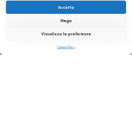
αφιερωμένες
πλατφόρμες,
Accetta
σε σκάλες,
αρχιτεκτονικά
επενδύσεις
στοιχεία ή
και ειδικές
Nega
αντικείμενα
επεξεργασίες.
σχεδίασης.
Visualizza le preferenze
Ολόκληρη η
διαδικασία
Cookie Policy
παρακολουθείτα
και
παρακολουθείτα
σύμφωνα με
το πρότυπο
EN 13748.