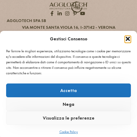
AGGLOTECH SPA SB
VIA MONTE SANTA VIOLA 16, I-37142 - VERONA
+ 39 045 551777
INFO@AGGLOTECH.COM
Gestisci Consenso
PEC: AGGLOTECH@DADAPEC.COM
Φορολογικός αριθμός και ΑΦΜ 01269370233
Per fornire le migliori esperienze, utilizziamo tecnologie come i cookie per memorizzare
Κεφάλαιο € 2.000.000,00 πλήρως καταβεβλημένο
e/o accedere alle informazioni del dispositivo. Il consenso a queste tecnologie ci
REA: VR 170897
permetterà di elaborare dati come il comportamento di navigazione o ID unici su questo
ΑΡΧΙΚΗ
ΑΡΧΙΚΗ
sito. Non acconsentire o ritirare il consenso può influire negativamente su alcune
caratteristiche e funzioni.
ΕΤΑΙΡΕΙΑ
ΕΤΑΙΡΕΙΑ
ΧΡΩΜΑΤΑ
ΧΡΩΜΑΤΑ
ΕΦΑΡΜΟΓΕΣ
ΕΦΑΡΜΟΓΕΣ
Accetta
PROJECTS
PROJECTS
COPYRIGHT © 2026 AGGLOTECH SPA SB ΟΛΑ ΤΑ ΔΙΚΑΙΩΜΑΤΑ
Nega
ΔΙΑΤΗΡΟΥΝΤΑΙ
®
ΓΕΝΙΚΟΙ ΟΡΟΙ ΠΩΛΗΣΗΣ
POWERED BY SGARAVATO
Visualizza le preferenze
ΔΗΛΩΣΗ ΠΡΟΣΒΑΣΙΜΟΤΗΤΑΣ
ΑΠΟΠΟΙΗΣΗ
ΕΝΔΕΙΚΤΙΚΑ ΣΤΟΙΧΕΙΑ
ΠΡΟΤΙΜΗΣΕΙΣ ΑΠΟΧΩΡΗΣΗΣ
PRIVACY POLICY UE
PRIVACY POLICY US
Cookie Policy
PRIVACY POLICY UK
COOKIE POLICY UE
COOKIE POLICY UK